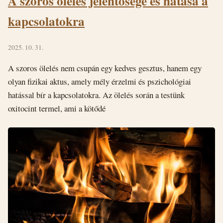
A szoros ölelés jelentősége és hatása a
kapcsolatokra
2025. 10. 31.
A szoros ölelés nem csupán egy kedves gesztus, hanem egy
olyan fizikai aktus, amely mély érzelmi és pszichológiai
hatással bír a kapcsolatokra. Az ölelés során a testünk
oxitocint termel, ami a kötődé