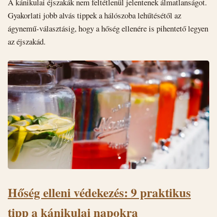
A kánikulai éjszakák nem feltétlenül jelentenek álmatlanságot.
Gyakorlati jobb alvás tippek a hálószoba lehűtésétől az
ágynemű-választásig, hogy a hőség ellenére is pihentető legyen
az éjszakád.
Hőség elleni védekezés: 9 praktikus
tipp a kánikulai napokra