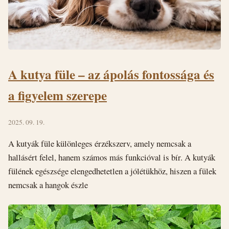
A kutya füle – az ápolás fontossága és
a figyelem szerepe
2025. 09. 19.
A kutyák füle különleges érzékszerv, amely nemcsak a
hallásért felel, hanem számos más funkcióval is bír. A kutyák
fülének egészsége elengedhetetlen a jólétükhöz, hiszen a fülek
nemcsak a hangok észle