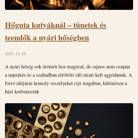
Hőguta kutyáknál – tünetek és
teendők a nyári hőségben
2025. 10. 28.
A nyári hőség sok örömöt hoz magával, de sajnos nem csupán
a napsütés és a szabadban eltöltött idő miatt kell aggódnunk. A
forró időjárás komoly veszélyeket rejt magában, különösen a
házi kedvenceink