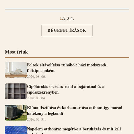
1.
2.
3.
4.
RÉGEBBI ÍRÁSOK
Most írtuk
Foltok eltávolítása ruhából: házi módszerek
folttípusonként
2026. 08. 06.
Cipőtárolás okosan: rend a bejáratnál és a
cipősszekrényben
2026. 08. 04.
Klíma tisztítása és karbantartása otthon: így marad
hatékony a légkondi
2026. 07. 31.
Napelem otthonra: megéri-e a beruházás és mit kell