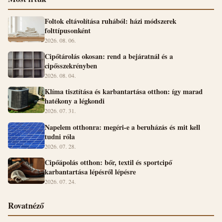
Foltok eltávolítása ruhából: házi módszerek
folttípusonként
2026. 08. 06.
Cipőtárolás okosan: rend a bejáratnál és a
cipősszekrényben
2026. 08. 04.
Klíma tisztítása és karbantartása otthon: így marad
hatékony a légkondi
2026. 07. 31.
Napelem otthonra: megéri-e a beruházás és mit kell
tudni róla
2026. 07. 28.
Cipőápolás otthon: bőr, textil és sportcipő
karbantartása lépésről lépésre
2026. 07. 24.
Rovatnéző