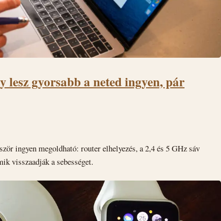
gy lesz gyorsabb a neted ingyen, pár
bször ingyen megoldható: router elhelyezés, a 2,4 és 5 GHz sáv
amik visszaadják a sebességet.