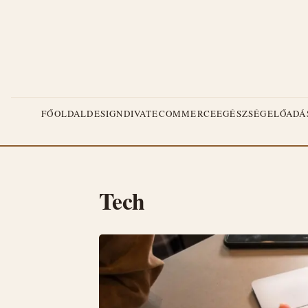
FŐOLDAL
DESIGN
DIVAT
ECOMMERCE
EGÉSZSÉG
ELŐADÁ
Tech