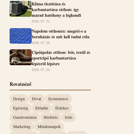
Klíma tisztítása és
karbantartása otthon: így
marad hatékony a légkondi
2026. 07. 31.
Napelem otthonra: megéri-e a
beruházás és mit kell tudni róla
2026. 07. 28.
Cipőápolás otthon: bőr, textil és
sportcipő karbantartása
lépésről lépésre
2026. 07. 24.
Rovatnéző
Design
Divat
Ecommerce
Egészség
Előadás
Érdekes
Gasztronómia
Hirdetés
Irtás
Marketing
Mindennapok