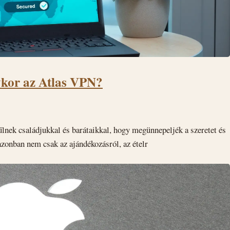
ykor az Atlas VPN?
lnek családjukkal és barátaikkal, hogy megünnepeljék a szeretet és
azonban nem csak az ajándékozásról, az ételr