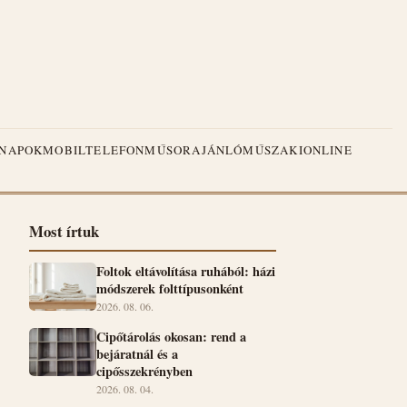
NAPOK
MOBILTELEFON
MŰSORAJÁNLÓ
MŰSZAKI
ONLINE
Most írtuk
Foltok eltávolítása ruhából: házi
módszerek folttípusonként
2026. 08. 06.
Cipőtárolás okosan: rend a
bejáratnál és a
cipősszekrényben
2026. 08. 04.