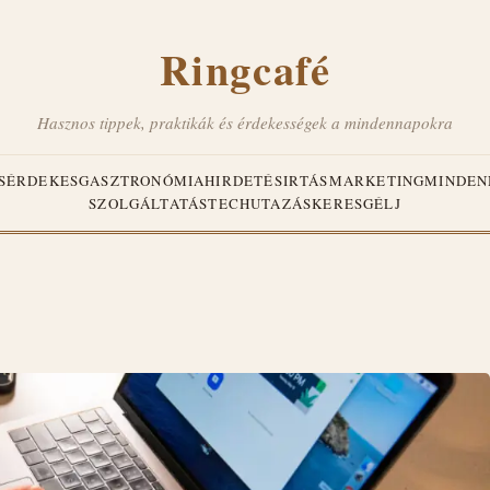
Ringcafé
Hasznos tippek, praktikák és érdekességek a mindennapokra
S
ÉRDEKES
GASZTRONÓMIA
HIRDETÉS
IRTÁS
MARKETING
MINDEN
SZOLGÁLTATÁS
TECH
UTAZÁS
KERESGÉLJ