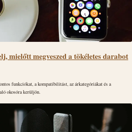
lj, mielőtt megveszed a tökéletes darabot
ontos funkciókat, a kompatibilitást, az árkategóriákat és a
aló okosóra kerüljön.