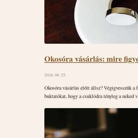
Okosóra vásárlás: mire figye
2026. 06. 25.
Okosóra vásárlás előtt állsz? Végigvesszük a f
buktatókat, hogy a csuklódra tényleg a neked v