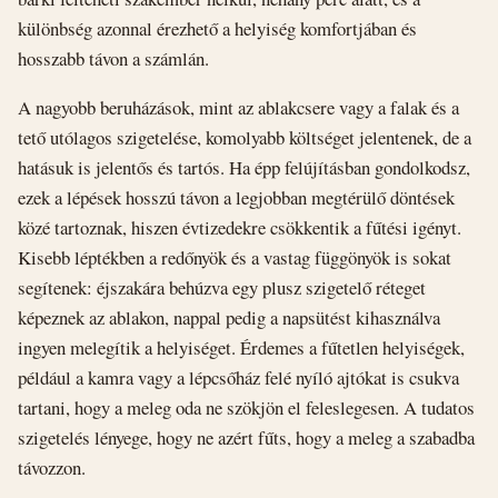
különbség azonnal érezhető a helyiség komfortjában és
hosszabb távon a számlán.
A nagyobb beruházások, mint az ablakcsere vagy a falak és a
tető utólagos szigetelése, komolyabb költséget jelentenek, de a
hatásuk is jelentős és tartós. Ha épp felújításban gondolkodsz,
ezek a lépések hosszú távon a legjobban megtérülő döntések
közé tartoznak, hiszen évtizedekre csökkentik a fűtési igényt.
Kisebb léptékben a redőnyök és a vastag függönyök is sokat
segítenek: éjszakára behúzva egy plusz szigetelő réteget
képeznek az ablakon, nappal pedig a napsütést kihasználva
ingyen melegítik a helyiséget. Érdemes a fűtetlen helyiségek,
például a kamra vagy a lépcsőház felé nyíló ajtókat is csukva
tartani, hogy a meleg oda ne szökjön el feleslegesen. A tudatos
szigetelés lényege, hogy ne azért fűts, hogy a meleg a szabadba
távozzon.