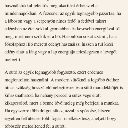
használatukkal jelentős megtakarítást érhetsz el a
mindennapokban. A főzésnél az egyik legnagyobb pazarlás, ha
a láboson vagy a serpenyőn nincs fedő: a fedővel takart
edényben az étel sokkal gyorsabban és kevesebb energiával fő
meg, mert nem szökik el a hő. Hasonlóan sokat számít, ha a
főzőlaphoz illő méretű edényt használsz, hiszen a túl kicsi
edény alatt a láng vagy a lap energiája feleslegesen a levegőt
melegíti.
A sütő az egyik legnagyobb fogyasztó, ezért érdemes
megfontoltan használni. A modern sütőknél a legtöbb ételhez
nincs szükség hosszú előmelegítésre, és a sütő maradékhőjét is
kihasználhatod, ha néhány perccel a sütés vége előtt
kikapcsolod, mert a benne lévő meleg még befejezi a munkát.
Ha egyszerre több dolgot sütsz, azzal is spórolsz, hiszen
egyetlen felfűtéssel több fogást is elkészítesz, ahelyett hogy
többször melegítenéd fel a sütőt.