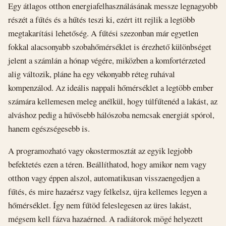
Egy átlagos otthon energiafelhasználásának messze legnagyobb
részét a fűtés és a hűtés teszi ki, ezért itt rejlik a legtöbb
megtakarítási lehetőség. A fűtési szezonban már egyetlen
fokkal alacsonyabb szobahőmérséklet is érezhető különbséget
jelent a számlán a hónap végére, miközben a komfortérzeted
alig változik, pláne ha egy vékonyabb réteg ruhával
kompenzálod. Az ideális nappali hőmérséklet a legtöbb ember
számára kellemesen meleg anélkül, hogy túlfűtenéd a lakást, az
alváshoz pedig a hűvösebb hálószoba nemcsak energiát spórol,
hanem egészségesebb is.
A programozható vagy okostermosztát az egyik legjobb
befektetés ezen a téren. Beállíthatod, hogy amikor nem vagy
otthon vagy éppen alszol, automatikusan visszaengedjen a
fűtés, és mire hazaérsz vagy felkelsz, újra kellemes legyen a
hőmérséklet. Így nem fűtöd feleslegesen az üres lakást,
mégsem kell fázva hazaérned. A radiátorok mögé helyezett