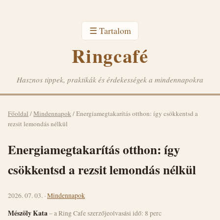
☰ Tartalom
Ringcafé
Hasznos tippek, praktikák és érdekességek a mindennapokra
Főoldal
/
Mindennapok
/
Energiamegtakarítás otthon: így csökkentsd a
rezsit lemondás nélkül
Energiamegtakarítás otthon: így
csökkentsd a rezsit lemondás nélkül
2026. 07. 03. ·
Mindennapok
Mészöly Kata
– a Ring Cafe szerzője
olvasási idő: 8 perc