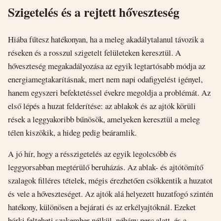
Szigetelés és a rejtett hőveszteség
Hiába fűtesz hatékonyan, ha a meleg akadálytalanul távozik a
réseken és a rosszul szigetelt felületeken keresztül. A
hőveszteség megakadályozása az egyik legtartósabb módja az
energiamegtakarításnak, mert nem napi odafigyelést igényel,
hanem egyszeri befektetéssel évekre megoldja a problémát. Az
első lépés a huzat felderítése: az ablakok és az ajtók körüli
rések a leggyakoribb bűnösök, amelyeken keresztül a meleg
télen kiszökik, a hideg pedig beáramlik.
A jó hír, hogy a résszigetelés az egyik legolcsóbb és
leggyorsabban megtérülő beruházás. Az ablak- és ajtótömítő
szalagok filléres tételek, mégis érezhetően csökkentik a huzatot
és vele a hőveszteséget. Az ajtók alá helyezett huzatfogó szintén
hatékony, különösen a bejárati és az erkélyajtóknál. Ezeket
bárki felteheti szakember nélkül, néhány perc alatt, és a