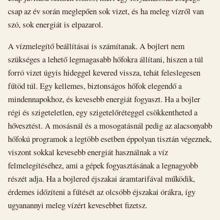
csap az év során meglepően sok vizet, és ha meleg vízről van
szó, sok energiát is elpazarol.
A vízmelegítő beállításai is számítanak. A bojlert nem
szükséges a lehető legmagasabb hőfokra állítani, hiszen a túl
forró vizet úgyis hideggel kevered vissza, tehát feleslegesen
fűtöd túl. Egy kellemes, biztonságos hőfok elegendő a
mindennapokhoz, és kevesebb energiát fogyaszt. Ha a bojler
régi és szigeteletlen, egy szigetelőréteggel csökkentheted a
hővesztést. A mosásnál és a mosogatásnál pedig az alacsonyabb
hőfokú programok a legtöbb esetben éppolyan tisztán végeznek,
viszont sokkal kevesebb energiát használnak a víz
felmelegítéséhez, ami a gépek fogyasztásának a legnagyobb
részét adja. Ha a bojlered éjszakai áramtarifával működik,
érdemes időzíteni a fűtését az olcsóbb éjszakai órákra, így
ugyanannyi meleg vízért kevesebbet fizetsz.