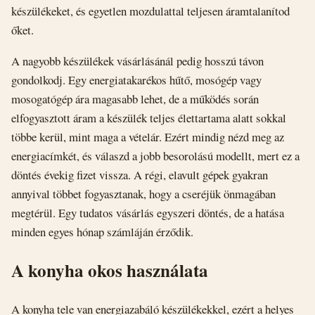
készülékeket, és egyetlen mozdulattal teljesen áramtalanítod
őket.
A nagyobb készülékek vásárlásánál pedig hosszú távon
gondolkodj. Egy energiatakarékos hűtő, mosógép vagy
mosogatógép ára magasabb lehet, de a működés során
elfogyasztott áram a készülék teljes élettartama alatt sokkal
többe kerül, mint maga a vételár. Ezért mindig nézd meg az
energiacímkét, és válaszd a jobb besorolású modellt, mert ez a
döntés évekig fizet vissza. A régi, elavult gépek gyakran
annyival többet fogyasztanak, hogy a cseréjük önmagában
megtérül. Egy tudatos vásárlás egyszeri döntés, de a hatása
minden egyes hónap számláján érződik.
A konyha okos használata
A konyha tele van energiazabáló készülékekkel, ezért a helyes