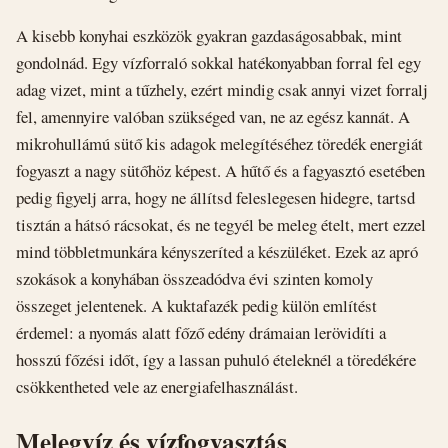
A kisebb konyhai eszközök gyakran gazdaságosabbak, mint
gondolnád. Egy vízforraló sokkal hatékonyabban forral fel egy
adag vizet, mint a tűzhely, ezért mindig csak annyi vizet forralj
fel, amennyire valóban szükséged van, ne az egész kannát. A
mikrohullámú sütő kis adagok melegítéséhez töredék energiát
fogyaszt a nagy sütőhöz képest. A hűtő és a fagyasztó esetében
pedig figyelj arra, hogy ne állítsd feleslegesen hidegre, tartsd
tisztán a hátsó rácsokat, és ne tegyél be meleg ételt, mert ezzel
mind többletmunkára kényszeríted a készüléket. Ezek az apró
szokások a konyhában összeadódva évi szinten komoly
összeget jelentenek. A kuktafazék pedig külön említést
érdemel: a nyomás alatt főző edény drámaian lerövidíti a
hosszú főzési időt, így a lassan puhuló ételeknél a töredékére
csökkentheted vele az energiafelhasználást.
Melegvíz és vízfogyasztás