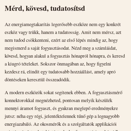
Mérd, kövesd, tudatosítsd
Az energiamegtakarítás legerősebb eszköze nem egy konkrét
eszköz vagy trükk, hanem a tudatosság. Amit nem mérsz, azt
nem tudod csökkenteni, ezért az első lépés mindig az, hogy
megismerd a saját fogyasztásodat. Nézd meg a számláidat,
kövesd, hogyan alakul a fogyasztás hónapról hónapra, és keresd
a kiugró tételeket. Sokszor önmagában az, hogy figyelni
kezdesz rá, elindít egy tudatosabb hozzáállást, amely apró
döntéseken keresztül összeadódik.
A modern eszközök sokat segítenek ebben. A fogyasztásmérő
konnektorokkal megnézheted, pontosan melyik készülék
mennyi áramot fogyaszt, és gyakran meglepő eredményekre
jutsz: néha egy régi, jelentéktelennek tűnő gép a legnagyobb
energiazabáló. Az okosmérők és a szolgáltatók applikációi