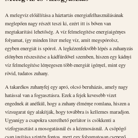
A melegvíz előállítása a háztartás energiafelhasználásának
meglepően nagy részét teszi ki, ezért itt is bőven van
megtakarítási lehetőség. A víz felmelegítése energiaigényes
folyamat, így minden liter meleg víz, amit megspórolsz,
egyben energiát is spórol. A legkézenfekvőbb lépés a zuhanyzás
előnyben részesítése a kádfürdővel szemben, hiszen egy kádnyi
víz felmelegítése lényegesen több energiát igényel, mint egy
rövid, tudatos zuhany.
A takarékos zuhanyfej egy apró, olcsó beruházás, amely nagy
hatással van a fogyasztásra. Ezek a fejek kevesebb vizet
engednek át anélkül, hogy a zuhany élménye romlana, hiszen a
vízsugarat úgy alakítják, hogy továbbra is kellemes maradjon.
Ugyanígy a csapokra szerelhető perlátor is csökkenti a
vízfogyasztást a mosogatásnál és a kézmosásnál. A csöpögő
csap javítása szintén fontos, mert egy folyamatosan csepegő