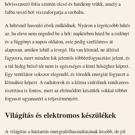
hővisszaverő fólia szintén olcsó és hatékony trükk, amely a
falba vesző hőt visszaforgatja a szobába.
A hűtésnél hasonló elvek működnek. Nyáron a legolcsóbb hűtés
az, ha eleve nem engeded be a hőt: napközben húzd be a redőnyt
és a függönyt a napos oldalon, este pedig szellőztess át
alaposan, amikor lehűl a levegő. Ha van klímád, ne állítsd
fagyosra, mert minden fok jelentős többletfogyasztást jelent, és
a túl hideg belső tér nem is egészséges a kinti hőséghez képest.
Egy ventilátor sokszor elegendő, és töredék energiát fogyaszt a
klímához képest. A radiátorok és a klíma szűrőinek rendszeres
tisztítása is fontos, mert az eltömődött készülék sokkal többet
fogyaszt ugyanazért a teljesítményért.
Világítás és elektromos készülékek
A világítás a háztartás energiafelhasználásának kisebb, de jól