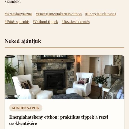
szándék.
#Áramfogyasztás
#Energiamegtakarítás otthon
#Energiatudatosság
#Fűtés spórolás
#Otthoni tippek
#Rezsicsökkentés
Neked ajánljuk
MINDENNAPOK
Energiahatékony otthon: praktikus tippek a rezsi
csökkentésére