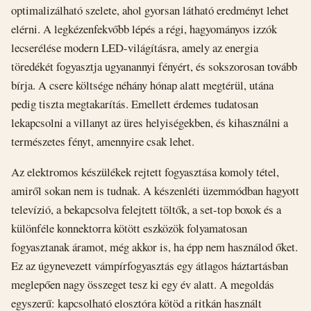
optimalizálható szelete, ahol gyorsan látható eredményt lehet
elérni. A legkézenfekvőbb lépés a régi, hagyományos izzók
lecserélése modern LED-világításra, amely az energia
töredékét fogyasztja ugyanannyi fényért, és sokszorosan tovább
bírja. A csere költsége néhány hónap alatt megtérül, utána
pedig tiszta megtakarítás. Emellett érdemes tudatosan
lekapcsolni a villanyt az üres helyiségekben, és kihasználni a
természetes fényt, amennyire csak lehet.
Az elektromos készülékek rejtett fogyasztása komoly tétel,
amiről sokan nem is tudnak. A készenléti üzemmódban hagyott
televízió, a bekapcsolva felejtett töltők, a set-top boxok és a
különféle konnektorra kötött eszközök folyamatosan
fogyasztanak áramot, még akkor is, ha épp nem használod őket.
Ez az úgynevezett vámpírfogyasztás egy átlagos háztartásban
meglepően nagy összeget tesz ki egy év alatt. A megoldás
egyszerű: kapcsolható elosztóra kötöd a ritkán használt