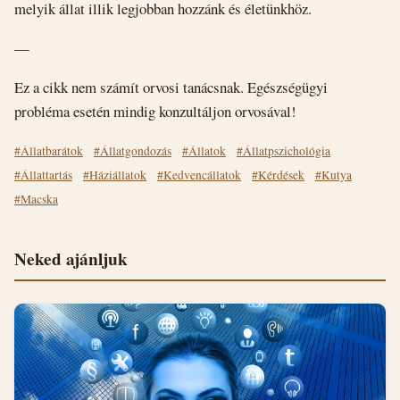
melyik állat illik legjobban hozzánk és életünkhöz.
—
Ez a cikk nem számít orvosi tanácsnak. Egészségügyi
probléma esetén mindig konzultáljon orvosával!
#Állatbarátok
#Állatgondozás
#Állatok
#Állatpszichológia
#Állattartás
#Háziállatok
#Kedvencállatok
#Kérdések
#Kutya
#Macska
Neked ajánljuk