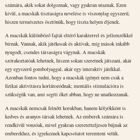
számára, akik sokat dolgoznak, vagy gyakran utaznak. Ezen
kívül, a macskák tisztaságra nevelése is viszonylag egyszerű,
hiszen természetes ösztönük, hogy tiszta helyen éljenek.
A macskák különböző fajtái eltérő karakterrel és jellemzőkkel
bírnak. Vannak, akik játékosak és aktívak, míg mások inkább
nyugodt, csendes társaságra vágynak. A macskák
szórakoztatóak lehetnek, hiszen sokan szeretnek játszani, akár
egy egyszerű gombolyaggal, akár egy interaktív játékkal.
Azonban fontos tudni, hogy a macskák igényei nem csak a
fizikai aktivitásra korlátozódnak; mentális stimulációra is
szükségük van, ami segíti őket abban, hogy ne unatkozzanak.
A macskák nemcsak felnőtt korukban, hanem kölyökként is
kedves és aranyos társak lehetnek. Az emberek számára is
rendkívül vonzóak, mivel gyakran szeretetteljesen bújnak az
emberekhez, és igyekeznek kapcsolatot teremteni velük.