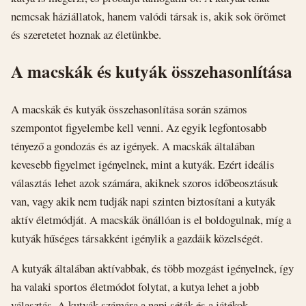
nemcsak háziállatok, hanem valódi társak is, akik sok örömet
és szeretetet hoznak az életünkbe.
A macskák és kutyák összehasonlítása
A macskák és kutyák összehasonlítása során számos
szempontot figyelembe kell venni. Az egyik legfontosabb
tényező a gondozás és az igények. A macskák általában
kevesebb figyelmet igényelnek, mint a kutyák. Ezért ideális
választás lehet azok számára, akiknek szoros időbeosztásuk
van, vagy akik nem tudják napi szinten biztosítani a kutyák
aktív életmódját. A macskák önállóan is el boldogulnak, míg a
kutyák hűséges társakként igénylik a gazdáik közelségét.
A kutyák általában aktívabbak, és több mozgást igényelnek, így
ha valaki sportos életmódot folytat, a kutya lehet a jobb
választás. A kutyák számára a napi séták és a játékok