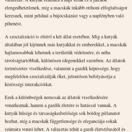
elengedhetetlenek, míg a macskák inkább otthoni elfoglaltságot
keresnek, mint például a bújócskázást vagy a napfényben való
pihenést.
A szocializáció is eltérő a két állat esetében. Míg a kutyák
általában jól kijönnek más kutyákkal és emberekkel, a macskák
hajlamosabbak lehetnek a területük védelmére, és néha
távolságtartóbbak, különösen idegenekkel szemben. Az állatok
természetes viselkedése, valamint a gazdik képessége, hogy
megfelelően szocializálják őket, jelentősen befolyásolja a
közösségi interakcióikat.
Ezek a különbségek nemcsak az állatok viselkedésére
vonatkoznak, hanem a gazdik életére is hatással vannak. A
kutyák hűsége és társaságkedvelősége sok boldog pillanatot
hozhat, míg a macskák függetlensége és eleganciája sokak
számára vonzó lehet. A választás tehát a gazdi életstílusától és