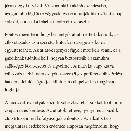
járnak egy kutyával. Viszont akik inkább csendesebb,
nyugodtabb légkörre vágynak, és nem tudják biztosítani a napi
sétákat, a macska lehet a megfelelő választás.
Fontos megérteni, hogy bármelyik állat mellett döntünk, az
elköteleződés és a szeretet kulcsfontosságú a sikeres
együttéléshez. Az állatok igényeit figyelembe kell venni, és a
gazdiknak tudniuk kell, hogyan biztosítsák a számukra
szükséges környezetet és figyelmet. A macska vagy kutya
választása tehát nem csupán a személyes preferenciák kérdése,
hanem a felelősségteljes állattartás alapelveit is magában
foglalja.
A macskák és kutyák közötti választás tehát sokkal több, mint
csupán ízlés kérdése. Az állatok jellege, igényei és a gazdik
életstílusa mind befolyásolják a döntést. Az ideális társ
megtalálása érdekében érdemes alaposan megfontolni, hogy