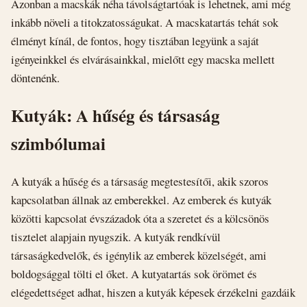
Azonban a macskák néha távolságtartóak is lehetnek, ami még
inkább növeli a titokzatosságukat. A macskatartás tehát sok
élményt kínál, de fontos, hogy tisztában legyünk a saját
igényeinkkel és elvárásainkkal, mielőtt egy macska mellett
döntenénk.
Kutyák: A hűség és társaság
szimbólumai
A kutyák a hűség és a társaság megtestesítői, akik szoros
kapcsolatban állnak az emberekkel. Az emberek és kutyák
közötti kapcsolat évszázadok óta a szeretet és a kölcsönös
tisztelet alapjain nyugszik. A kutyák rendkívül
társaságkedvelők, és igénylik az emberek közelségét, ami
boldogsággal tölti el őket. A kutyatartás sok örömet és
elégedettséget adhat, hiszen a kutyák képesek érzékelni gazdáik