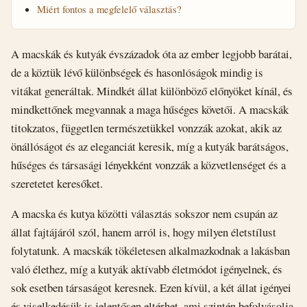
Miért fontos a megfelelő választás?
A macskák és kutyák évszázadok óta az ember legjobb barátai,
de a köztük lévő különbségek és hasonlóságok mindig is
vitákat generáltak. Mindkét állat különböző előnyöket kínál, és
mindkettőnek megvannak a maga hűséges követői. A macskák
titokzatos, független természetükkel vonzzák azokat, akik az
önállóságot és az eleganciát keresik, míg a kutyák barátságos,
hűséges és társasági lényekként vonzzák a közvetlenséget és a
szeretetet keresőket.
A macska és kutya közötti választás sokszor nem csupán az
állat fajtájáról szól, hanem arról is, hogy milyen életstílust
folytatunk. A macskák tökéletesen alkalmazkodnak a lakásban
való élethez, míg a kutyák aktívabb életmódot igényelnek, és
sok esetben társaságot keresnek. Ezen kívül, a két állat igényei
és viselkedésük is jelentősen eltérhet, ami szintén befolyásolja