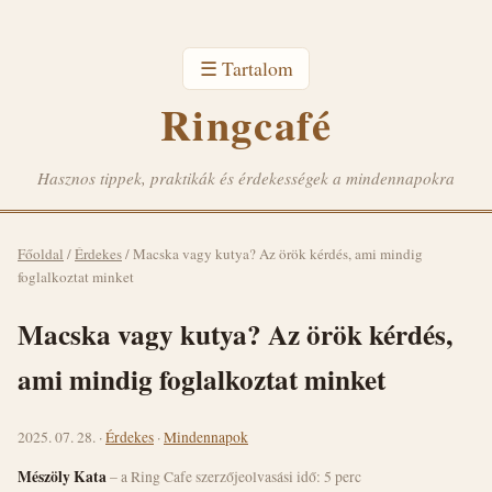
☰ Tartalom
Ringcafé
Hasznos tippek, praktikák és érdekességek a mindennapokra
Főoldal
/
Érdekes
/
Macska vagy kutya? Az örök kérdés, ami mindig
foglalkoztat minket
Macska vagy kutya? Az örök kérdés,
ami mindig foglalkoztat minket
2025. 07. 28. ·
Érdekes
·
Mindennapok
Mészöly Kata
– a Ring Cafe szerzője
olvasási idő: 5 perc