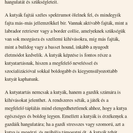
hangulatát és szükségleteit.
A kutyák fajtái széles spektrumot ölelnek fel, és mindegyik
fajta más-más jellemzőkkel bír. Vannak aktívabb fajták, mint a
labrador retriever vagy a border collie, amelyeknek szükségük
van sok mozgásra és szellemi kihívásokra, míg más fajták,
mint a bulldog vagy a basset hound, inkább a nyugodt
életmódot kedvelik. A kutyák képzése is fontos része a
kutyatartásnak, hiszen a megfelelő neveléssel és
szocializációval sokkal boldogabb és kiegyensúlyozottabb
kutyát kaphatunk.
A kutyatartás nemcsak a kutyák, hanem a gazdik számára is
kihívásokat jelenthet. A rendszeres séták, a játék és a
megfelelő táplálás mind elengedhetetlenek ahhoz, hogy a kutya
egészséges és boldog legyen. Emellett a kutyák is érzékenyek a
gazdáik hangulatára; ha a gazdi stresszes vagy szomorú, azt a
kutya is megérzi, és próbálja támogatni őt. A kutyák tehát