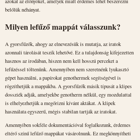
azokat az előnyöket, amelyek miatt érdemes lehet beszerezni
belőlük néhányat.
Milyen lefűző mappát válasszunk?
A gyorsfűzők, ahogy az elnevezésük is mutatja, az iratok
azonnali tárolását teszik lehetővé. Ez a tulajdonság kifejezetten
hasznos az irodában, hiszen nem kell hosszú perceket a
lefűzéssel töltenünk. Amennyiben nem szeretnénk lyukasztó
gépet használni, a papírokat genothermek segítségével is
rögzíthetjük a mappákba. A gyorsfűzők másik típusát a klipes
dossziék adják, amelyekbe genotherm nélkül, egy mozdulattal
is elhelyezhetjük a megőrizni kívánt aktákat. A klipek
használata egyszerű, mégis stabilan tartják az iratokat.
Amennyiben sokféle dokumentációval foglalkozunk, érdemes
eltérő színű lefűző mappákat vásárolnunk. Ez megkönnyítheti