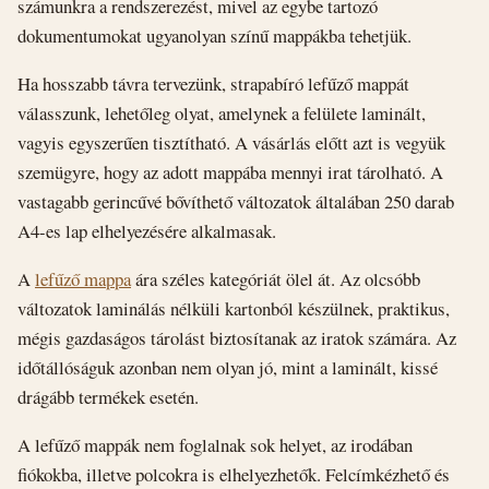
számunkra a rendszerezést, mivel az egybe tartozó
dokumentumokat ugyanolyan színű mappákba tehetjük.
Ha hosszabb távra tervezünk, strapabíró lefűző mappát
válasszunk, lehetőleg olyat, amelynek a felülete laminált,
vagyis egyszerűen tisztítható. A vásárlás előtt azt is vegyük
szemügyre, hogy az adott mappába mennyi irat tárolható. A
vastagabb gerincűvé bővíthető változatok általában 250 darab
A4-es lap elhelyezésére alkalmasak.
A
lefűző mappa
ára széles kategóriát ölel át. Az olcsóbb
változatok laminálás nélküli kartonból készülnek, praktikus,
mégis gazdaságos tárolást biztosítanak az iratok számára. Az
időtállóságuk azonban nem olyan jó, mint a laminált, kissé
drágább termékek esetén.
A lefűző mappák nem foglalnak sok helyet, az irodában
fiókokba, illetve polcokra is elhelyezhetők. Felcímkézhető és