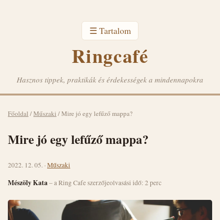
☰ Tartalom
Ringcafé
Hasznos tippek, praktikák és érdekességek a mindennapokra
Főoldal
/
Műszaki
/
Mire jó egy lefűző mappa?
Mire jó egy lefűző mappa?
2022. 12. 05. ·
Műszaki
Mészöly Kata
– a Ring Cafe szerzője
olvasási idő: 2 perc