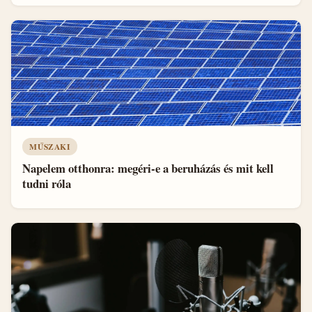
MŰSZAKI
Napelem otthonra: megéri-e a beruházás és mit kell
tudni róla