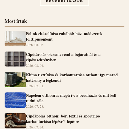
RÉGEBBI ÍRÁSOK
Most írtuk
Foltok eltávolítása ruhából: házi módszerek
folttípusonként
2026. 08. 06.
Cipőtárolás okosan: rend a bejáratnál és a
cipősszekrényben
2026. 08. 04.
Klíma tisztítása és karbantartása otthon: így marad
hatékony a légkondi
2026. 07. 31.
Napelem otthonra: megéri-e a beruházás és mit kell
tudni róla
2026. 07. 28.
Cipőápolás otthon: bőr, textil és sportcipő
karbantartása lépésről lépésre
2026. 07. 24.