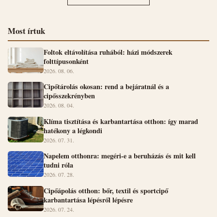
Most írtuk
Foltok eltávolítása ruhából: házi módszerek
folttípusonként
2026. 08. 06.
Cipőtárolás okosan: rend a bejáratnál és a
cipősszekrényben
2026. 08. 04.
Klíma tisztítása és karbantartása otthon: így marad
hatékony a légkondi
2026. 07. 31.
Napelem otthonra: megéri-e a beruházás és mit kell
tudni róla
2026. 07. 28.
Cipőápolás otthon: bőr, textil és sportcipő
karbantartása lépésről lépésre
2026. 07. 24.