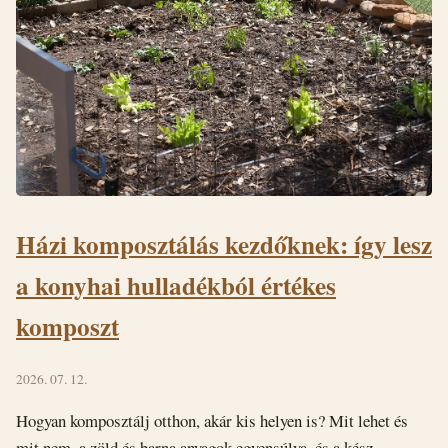
Házi komposztálás kezdőknek: így lesz
a konyhai hulladékból értékes
komposzt
2026. 07. 12.
Hogyan komposztálj otthon, akár kis helyen is? Mit lehet és
mit nem, a zöld és barna anyagok egyensúlya, és a kész