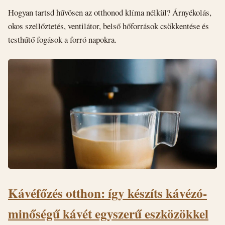
Hogyan tartsd hűvösen az otthonod klíma nélkül? Árnyékolás,
okos szellőztetés, ventilátor, belső hőforrások csökkentése és
testhűtő fogások a forró napokra.
Kávéfőzés otthon: így készíts kávézó-
minőségű kávét egyszerű eszközökkel