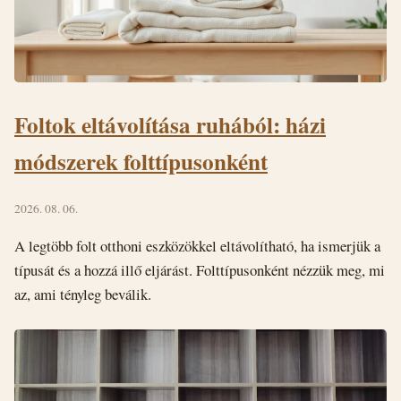
Foltok eltávolítása ruhából: házi
módszerek folttípusonként
2026. 08. 06.
A legtöbb folt otthoni eszközökkel eltávolítható, ha ismerjük a
típusát és a hozzá illő eljárást. Folttípusonként nézzük meg, mi
az, ami tényleg beválik.