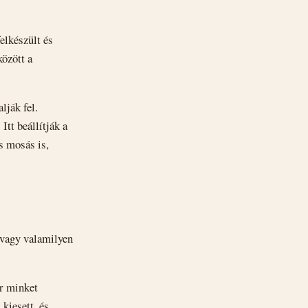
elkészült és
között a
lják fel.
tt beállítják a
s mosás is,
, vagy valamilyen
ér minket
kiesett, és