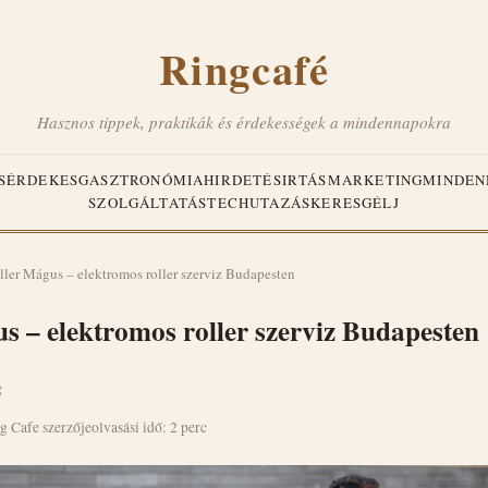
Ringcafé
Hasznos tippek, praktikák és érdekességek a mindennapokra
S
ÉRDEKES
GASZTRONÓMIA
HIRDETÉS
IRTÁS
MARKETING
MINDEN
SZOLGÁLTATÁS
TECH
UTAZÁS
KERESGÉLJ
ller Mágus – elektromos roller szerviz Budapesten
s – elektromos roller szerviz Budapesten
g
g Cafe szerzője
olvasási idő: 2 perc