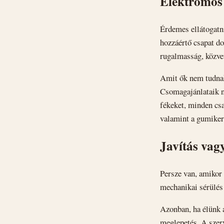
Elektromos 
Érdemes ellátogatni
hozzáértő csapat do
rugalmasság, közve
Amit ők nem tudnak 
Csomagajánlataik né
fékeket, minden csa
valamint a gumiker
Javítás vag
Persze van, amikor 
mechanikai sérülés 
Azonban, ha élünk a
meglepetés. A szerv