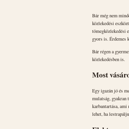
Bár még nem minden
közlekedési eszközt
tömegközlekedési e
gyors is. Érdemes k
Bár régen a gyermek
közlekedésben is.
Most vásáro
Egy igazán jó és me
mulatság, gyakran t
karbantartása, ami
lehet, ha lestrapálj