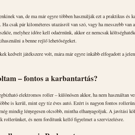
kinek van, de ma már egyre többen használják ezt a praktikus és 
. Ha csak pár kilométeres utazásról van szó, vagy ha messzebb van a
szköz, melyhez időre kell odaérnünk, akkor ez nemcsak költséghaté
ihasználni a benne rejlő lehetőségeket.
ek kedvelt játékszere volt, mára már egyre inkább elfogadott a jelen
ltam – fontos a karbantartás?
gbízható elektromos roller – különösen akkor, ha nem használtan ve
öbbe is kerül, mint egy tíz éves autó. Ezért is nagyon fontos rollerü
 még mindig lényegesen olcsóbb, mintha elhanyagoljuk. A javítási kö
uk rollerünket, és nem fordítunk kellő figyelmet a szervizelésre.