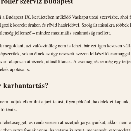
roller szerviz Budapest
 a Budapest IX. kerületében működő Vaskapu utcai szervizbe, ahol f
lgozik korrekt árakon és rövid határidővel. Szolgáltatásaikra többek 
tlenség jellemző – mindez maximális szakmaiság mellett.
megoldani, azt valószínűleg nem is lehet, bár ezt igen kevesen válla
pszerűek, sokan élnek az úgy nevezett szezon felkészítő csomaggal. I
vart alaposan átnéznek, utánállítanak. A csomag része még egy telje
ekek ápolása is.
y karbantartás?
nem tudjuk elkerülni a javíttatást, ilyen például, ha defektet kapunk
történik.
 lehetőséggel, és rendszeresen átnézetjük járgányunkat, akkor nem 
izben észre fogják venni, ha valami kilazult, megrepedt, eltömődött, 