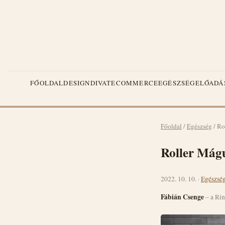
FŐOLDAL
DESIGN
DIVAT
ECOMMERCE
EGÉSZSÉG
ELŐADÁ
Főoldal
/
Egészség
/
Ro
Roller Mágu
2022. 10. 10. ·
Egészsé
Fábián Csenge
– a Rin