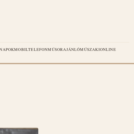
NAPOK
MOBILTELEFON
MŰSORAJÁNLÓ
MŰSZAKI
ONLINE