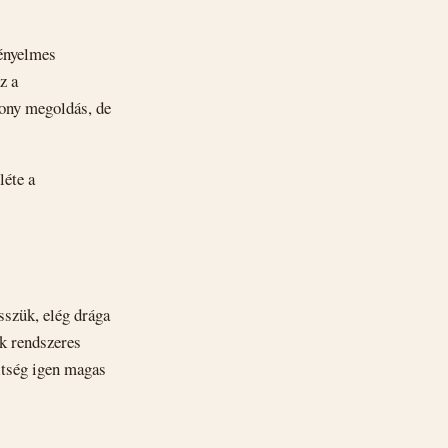
kényelmes
z a
kony megoldás, de
léte a
sszük, elég drága
nk rendszeres
ltség igen magas