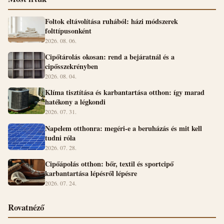
Foltok eltávolítása ruhából: házi módszerek
folttípusonként
2026. 08. 06.
Cipőtárolás okosan: rend a bejáratnál és a
cipősszekrényben
2026. 08. 04.
Klíma tisztítása és karbantartása otthon: így marad
hatékony a légkondi
2026. 07. 31.
Napelem otthonra: megéri-e a beruházás és mit kell
tudni róla
2026. 07. 28.
Cipőápolás otthon: bőr, textil és sportcipő
karbantartása lépésről lépésre
2026. 07. 24.
Rovatnéző