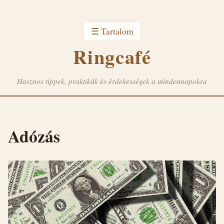
☰ Tartalom
Ringcafé
Hasznos tippek, praktikák és érdekességek a mindennapokra
Adózás