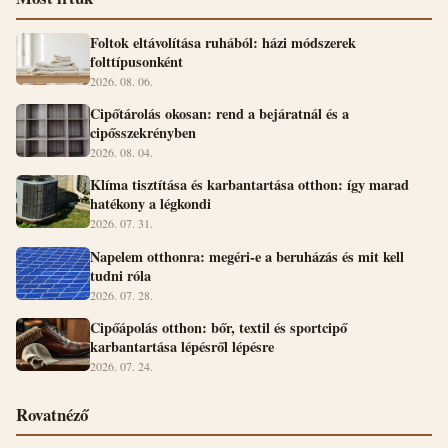
Foltok eltávolítása ruhából: házi módszerek
folttípusonként
2026. 08. 06.
Cipőtárolás okosan: rend a bejáratnál és a
cipősszekrényben
2026. 08. 04.
Klíma tisztítása és karbantartása otthon: így marad
hatékony a légkondi
2026. 07. 31.
Napelem otthonra: megéri-e a beruházás és mit kell
tudni róla
2026. 07. 28.
Cipőápolás otthon: bőr, textil és sportcipő
karbantartása lépésről lépésre
2026. 07. 24.
Rovatnéző