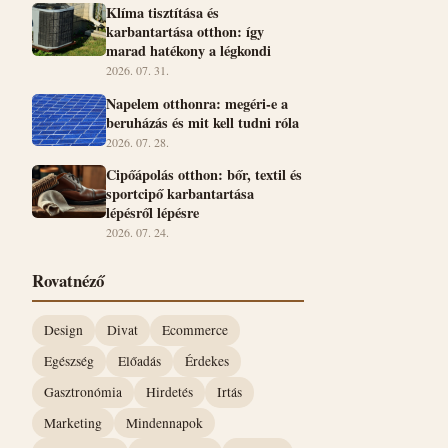
Klíma tisztítása és
karbantartása otthon: így
marad hatékony a légkondi
2026. 07. 31.
Napelem otthonra: megéri-e a
beruházás és mit kell tudni róla
2026. 07. 28.
Cipőápolás otthon: bőr, textil és
sportcipő karbantartása
lépésről lépésre
2026. 07. 24.
Rovatnéző
Design
Divat
Ecommerce
Egészség
Előadás
Érdekes
Gasztronómia
Hirdetés
Irtás
Marketing
Mindennapok