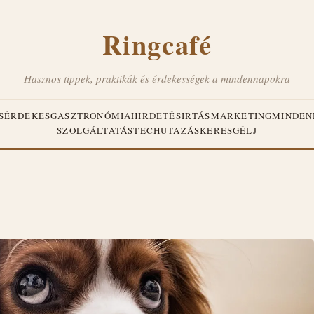
Ringcafé
Hasznos tippek, praktikák és érdekességek a mindennapokra
S
ÉRDEKES
GASZTRONÓMIA
HIRDETÉS
IRTÁS
MARKETING
MINDEN
SZOLGÁLTATÁS
TECH
UTAZÁS
KERESGÉLJ