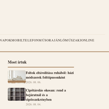
NAPOK
MOBILTELEFON
MŰSORAJÁNLÓ
MŰSZAKI
ONLINE
Most írtuk
Foltok eltávolítása ruhából: házi
módszerek folttípusonként
2026. 08. 06.
Cipőtárolás okosan: rend a
bejáratnál és a
cipősszekrényben
2026. 08. 04.