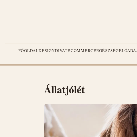
FŐOLDAL
DESIGN
DIVAT
ECOMMERCE
EGÉSZSÉG
ELŐADÁ
Állatjólét