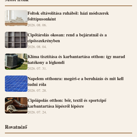
Foltok eltávolítása ruhából: házi módszerek
folttípusonként
2026. 08. 06.
Cipőtárolás okosan: rend a bejáratnál és a
cipősszekrényben
2026. 08. 04.
Klíma tisztítása és karbantartása otthon: így marad
hatékony a légkondi
2026. 07. 31.
Napelem otthonra: megéri-e a beruházás és mit kell
tudni róla
2026. 07. 28.
Cipőápolás otthon: bőr, textil és sportcipő
karbantartása lépésről lépésre
2026. 07. 24.
Rovatnéző