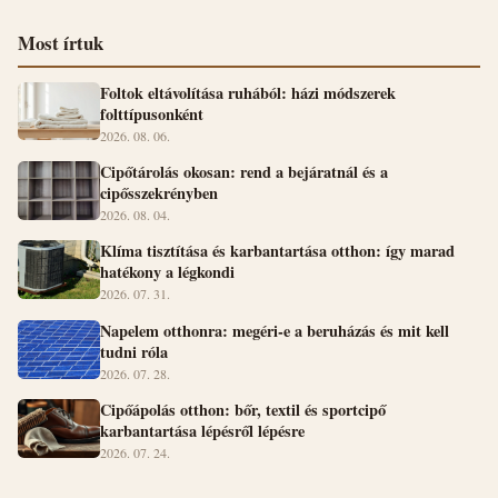
Most írtuk
Foltok eltávolítása ruhából: házi módszerek
folttípusonként
2026. 08. 06.
Cipőtárolás okosan: rend a bejáratnál és a
cipősszekrényben
2026. 08. 04.
Klíma tisztítása és karbantartása otthon: így marad
hatékony a légkondi
2026. 07. 31.
Napelem otthonra: megéri-e a beruházás és mit kell
tudni róla
2026. 07. 28.
Cipőápolás otthon: bőr, textil és sportcipő
karbantartása lépésről lépésre
2026. 07. 24.