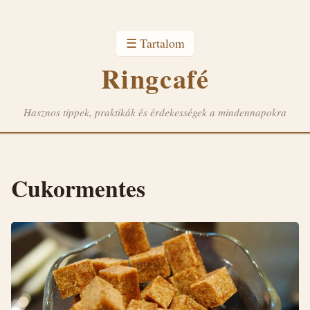
☰ Tartalom
Ringcafé
Hasznos tippek, praktikák és érdekességek a mindennapokra
Cukormentes