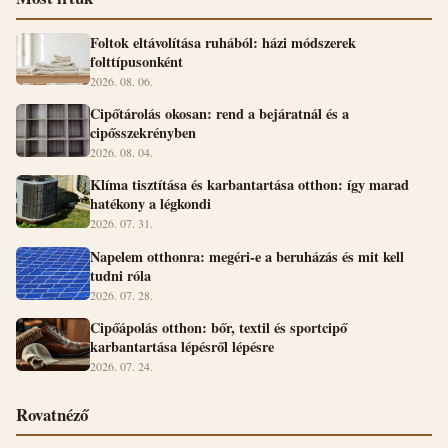
Foltok eltávolítása ruhából: házi módszerek
folttípusonként
2026. 08. 06.
Cipőtárolás okosan: rend a bejáratnál és a
cipősszekrényben
2026. 08. 04.
Klíma tisztítása és karbantartása otthon: így marad
hatékony a légkondi
2026. 07. 31.
Napelem otthonra: megéri-e a beruházás és mit kell
tudni róla
2026. 07. 28.
Cipőápolás otthon: bőr, textil és sportcipő
karbantartása lépésről lépésre
2026. 07. 24.
Rovatnéző