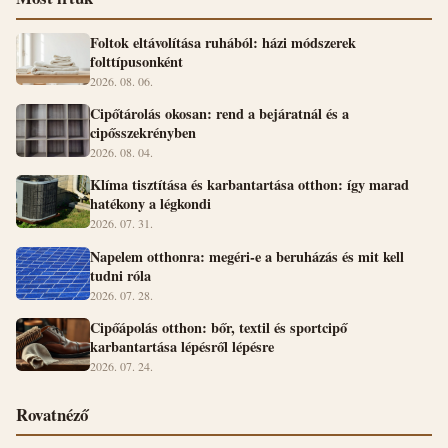
Foltok eltávolítása ruhából: házi módszerek
folttípusonként
2026. 08. 06.
Cipőtárolás okosan: rend a bejáratnál és a
cipősszekrényben
2026. 08. 04.
Klíma tisztítása és karbantartása otthon: így marad
hatékony a légkondi
2026. 07. 31.
Napelem otthonra: megéri-e a beruházás és mit kell
tudni róla
2026. 07. 28.
Cipőápolás otthon: bőr, textil és sportcipő
karbantartása lépésről lépésre
2026. 07. 24.
Rovatnéző