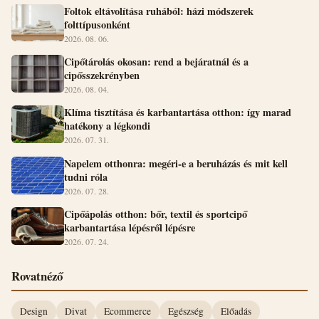
Foltok eltávolítása ruhából: házi módszerek
folttípusonként
2026. 08. 06.
Cipőtárolás okosan: rend a bejáratnál és a
cipősszekrényben
2026. 08. 04.
Klíma tisztítása és karbantartása otthon: így marad
hatékony a légkondi
2026. 07. 31.
Napelem otthonra: megéri-e a beruházás és mit kell
tudni róla
2026. 07. 28.
Cipőápolás otthon: bőr, textil és sportcipő
karbantartása lépésről lépésre
2026. 07. 24.
Rovatnéző
Design
Divat
Ecommerce
Egészség
Előadás