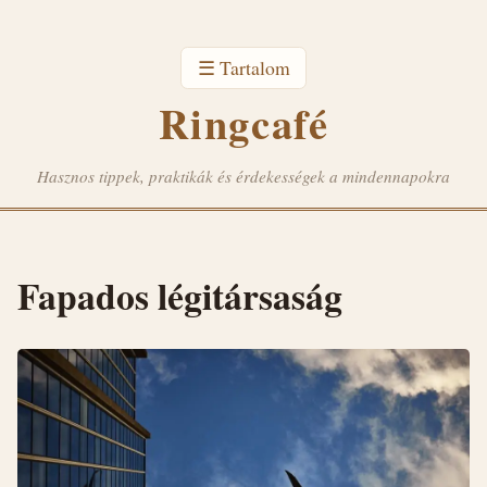
☰ Tartalom
Ringcafé
Hasznos tippek, praktikák és érdekességek a mindennapokra
Fapados légitársaság