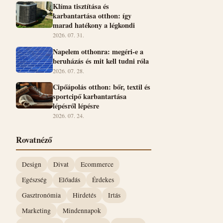
Klíma tisztítása és
karbantartása otthon: így
marad hatékony a légkondi
2026. 07. 31.
Napelem otthonra: megéri-e a
beruházás és mit kell tudni róla
2026. 07. 28.
Cipőápolás otthon: bőr, textil és
sportcipő karbantartása
lépésről lépésre
2026. 07. 24.
Rovatnéző
Design
Divat
Ecommerce
Egészség
Előadás
Érdekes
Gasztronómia
Hirdetés
Irtás
Marketing
Mindennapok