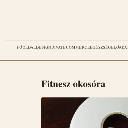
FŐOLDAL
DESIGN
DIVAT
ECOMMERCE
EGÉSZSÉG
ELŐADÁ
Fitnesz okosóra