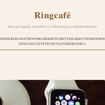
Ringcafé
Hasznos tippek, praktikák és érdekességek a mindennapokra
S
ÉRDEKES
GASZTRONÓMIA
HIRDETÉS
IRTÁS
MARKETING
MINDEN
SZOLGÁLTATÁS
TECH
UTAZÁS
KERESGÉLJ