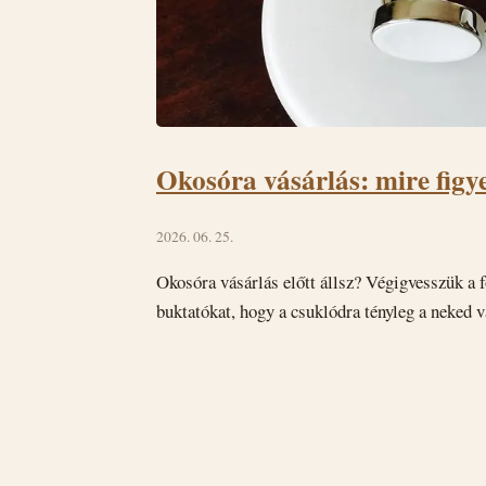
Okosóra vásárlás: mire figye
2026. 06. 25.
Okosóra vásárlás előtt állsz? Végigvesszük a f
buktatókat, hogy a csuklódra tényleg a neked v