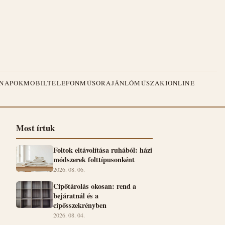
NAPOK
MOBILTELEFON
MŰSORAJÁNLÓ
MŰSZAKI
ONLINE
Most írtuk
Foltok eltávolítása ruhából: házi
módszerek folttípusonként
2026. 08. 06.
Cipőtárolás okosan: rend a
bejáratnál és a
cipősszekrényben
2026. 08. 04.