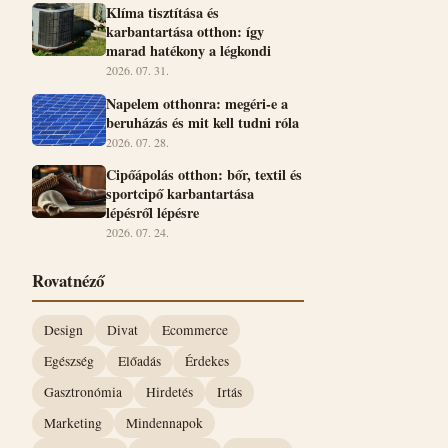
Klíma tisztítása és
karbantartása otthon: így
marad hatékony a légkondi
2026. 07. 31.
Napelem otthonra: megéri-e a
beruházás és mit kell tudni róla
2026. 07. 28.
Cipőápolás otthon: bőr, textil és
sportcipő karbantartása
lépésről lépésre
2026. 07. 24.
Rovatnéző
Design
Divat
Ecommerce
Egészség
Előadás
Érdekes
Gasztronómia
Hirdetés
Irtás
Marketing
Mindennapok