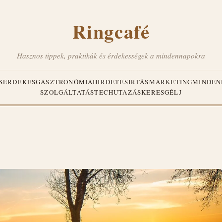
Ringcafé
Hasznos tippek, praktikák és érdekességek a mindennapokra
S
ÉRDEKES
GASZTRONÓMIA
HIRDETÉS
IRTÁS
MARKETING
MINDEN
SZOLGÁLTATÁS
TECH
UTAZÁS
KERESGÉLJ