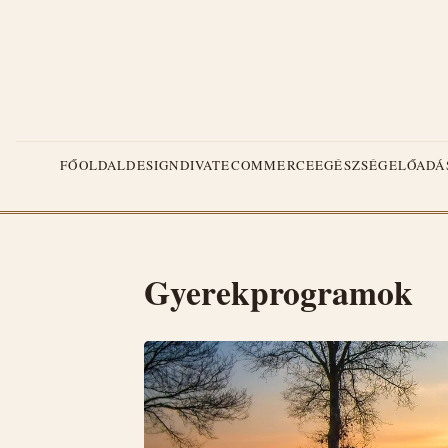
FŐOLDAL
DESIGN
DIVAT
ECOMMERCE
EGÉSZSÉG
ELŐADÁ
Gyerekprogramok