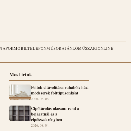
NAPOK
MOBILTELEFON
MŰSORAJÁNLÓ
MŰSZAKI
ONLINE
Most írtuk
Foltok eltávolítása ruhából: házi
módszerek folttípusonként
2026. 08. 06.
Cipőtárolás okosan: rend a
bejáratnál és a
cipősszekrényben
2026. 08. 04.