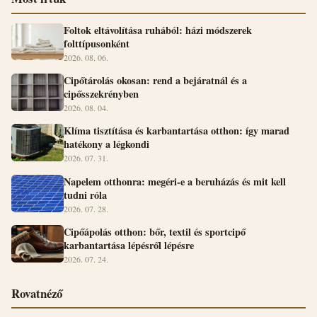
Foltok eltávolítása ruhából: házi módszerek
folttípusonként
2026. 08. 06.
Cipőtárolás okosan: rend a bejáratnál és a
cipősszekrényben
2026. 08. 04.
Klíma tisztítása és karbantartása otthon: így marad
hatékony a légkondi
2026. 07. 31.
Napelem otthonra: megéri-e a beruházás és mit kell
tudni róla
2026. 07. 28.
Cipőápolás otthon: bőr, textil és sportcipő
karbantartása lépésről lépésre
2026. 07. 24.
Rovatnéző