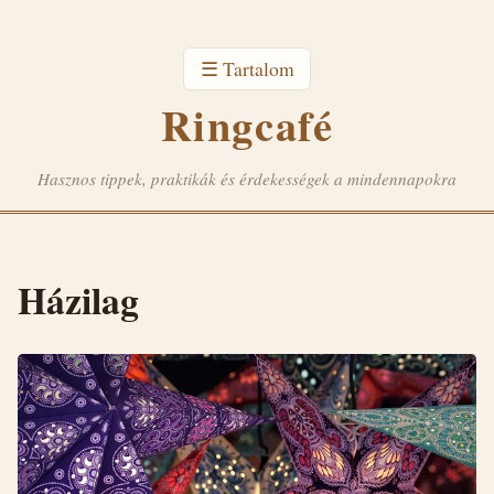
☰ Tartalom
Ringcafé
Hasznos tippek, praktikák és érdekességek a mindennapokra
Házilag