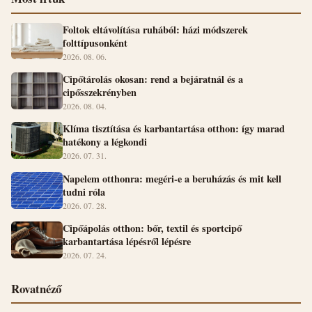
Foltok eltávolítása ruhából: házi módszerek
folttípusonként
2026. 08. 06.
Cipőtárolás okosan: rend a bejáratnál és a
cipősszekrényben
2026. 08. 04.
Klíma tisztítása és karbantartása otthon: így marad
hatékony a légkondi
2026. 07. 31.
Napelem otthonra: megéri-e a beruházás és mit kell
tudni róla
2026. 07. 28.
Cipőápolás otthon: bőr, textil és sportcipő
karbantartása lépésről lépésre
2026. 07. 24.
Rovatnéző