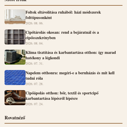
Foltok eltávolítása ruhából: házi módszerek
folttípusonként
2026. 08. 06.
Cipőtárolás okosan: rend a bejáratnál és a
cipősszekrényben
2026. 08. 04.
Klíma tisztítása és karbantartása otthon: így marad
hatékony a légkondi
2026. 07. 31.
Napelem otthonra: megéri-e a beruházás és mit kell
tudni róla
2026. 07. 28.
Cipőápolás otthon: bőr, textil és sportcipő
karbantartása lépésről lépésre
2026. 07. 24.
Rovatnéző