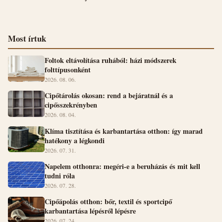
Most írtuk
Foltok eltávolítása ruhából: házi módszerek
folttípusonként
2026. 08. 06.
Cipőtárolás okosan: rend a bejáratnál és a
cipősszekrényben
2026. 08. 04.
Klíma tisztítása és karbantartása otthon: így marad
hatékony a légkondi
2026. 07. 31.
Napelem otthonra: megéri-e a beruházás és mit kell
tudni róla
2026. 07. 28.
Cipőápolás otthon: bőr, textil és sportcipő
karbantartása lépésről lépésre
2026. 07. 24.