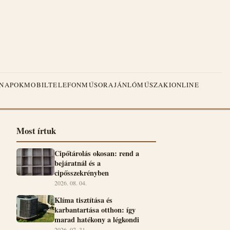
NAPOK
MOBILTELEFON
MŰSORAJÁNLÓ
MŰSZAKI
ONLINE
Most írtuk
Cipőtárolás okosan: rend a
bejáratnál és a
cipősszekrényben
2026. 08. 04.
Klíma tisztítása és
karbantartása otthon: így
marad hatékony a légkondi
2026. 07. 31.