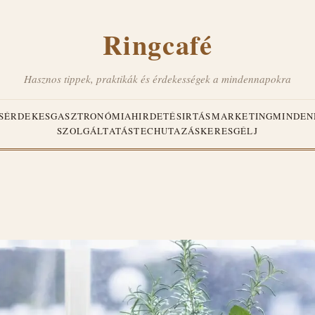
Ringcafé
Hasznos tippek, praktikák és érdekességek a mindennapokra
S
ÉRDEKES
GASZTRONÓMIA
HIRDETÉS
IRTÁS
MARKETING
MINDEN
SZOLGÁLTATÁS
TECH
UTAZÁS
KERESGÉLJ