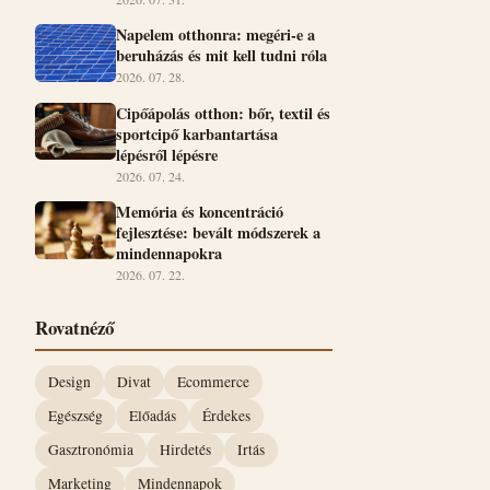
Napelem otthonra: megéri-e a
beruházás és mit kell tudni róla
2026. 07. 28.
Cipőápolás otthon: bőr, textil és
sportcipő karbantartása
lépésről lépésre
2026. 07. 24.
Memória és koncentráció
fejlesztése: bevált módszerek a
mindennapokra
2026. 07. 22.
Rovatnéző
Design
Divat
Ecommerce
Egészség
Előadás
Érdekes
Gasztronómia
Hirdetés
Irtás
Marketing
Mindennapok