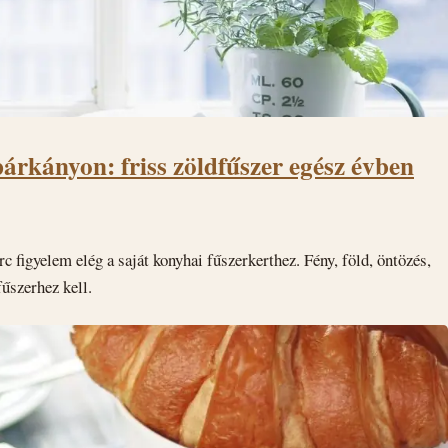
árkányon: friss zöldfűszer egész évben
c figyelem elég a saját konyhai fűszerkerthez. Fény, föld, öntözés,
fűszerhez kell.