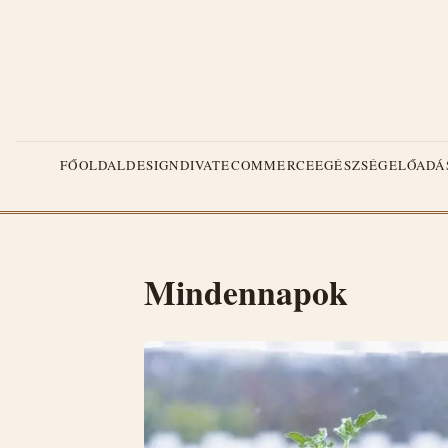
FŐOLDAL
DESIGN
DIVAT
ECOMMERCE
EGÉSZSÉG
ELŐADÁ
Mindennapok