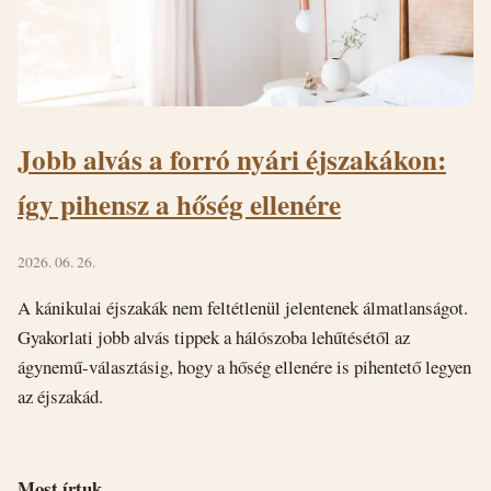
Jobb alvás a forró nyári éjszakákon:
így pihensz a hőség ellenére
2026. 06. 26.
A kánikulai éjszakák nem feltétlenül jelentenek álmatlanságot.
Gyakorlati jobb alvás tippek a hálószoba lehűtésétől az
ágynemű-választásig, hogy a hőség ellenére is pihentető legyen
az éjszakád.
Most írtuk