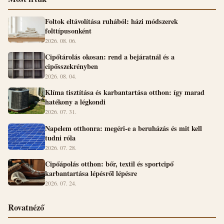
Foltok eltávolítása ruhából: házi módszerek
folttípusonként
2026. 08. 06.
Cipőtárolás okosan: rend a bejáratnál és a
cipősszekrényben
2026. 08. 04.
Klíma tisztítása és karbantartása otthon: így marad
hatékony a légkondi
2026. 07. 31.
Napelem otthonra: megéri-e a beruházás és mit kell
tudni róla
2026. 07. 28.
Cipőápolás otthon: bőr, textil és sportcipő
karbantartása lépésről lépésre
2026. 07. 24.
Rovatnéző