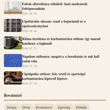
Foltok eltávolítása ruhából: házi módszerek
folttípusonként
2026. 08. 06.
Cipőtárolás okosan: rend a bejáratnál és a
cipősszekrényben
2026. 08. 04.
Klíma tisztítása és karbantartása otthon: így marad
hatékony a légkondi
2026. 07. 31.
Napelem otthonra: megéri-e a beruházás és mit kell
tudni róla
2026. 07. 28.
Cipőápolás otthon: bőr, textil és sportcipő
karbantartása lépésről lépésre
2026. 07. 24.
Rovatnéző
Design
Divat
Ecommerce
Egészség
Előadás