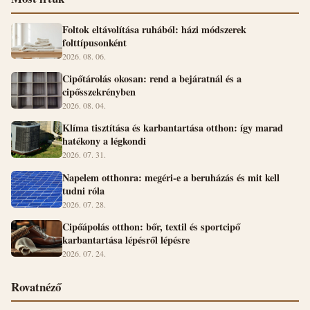
Foltok eltávolítása ruhából: házi módszerek
folttípusonként
2026. 08. 06.
Cipőtárolás okosan: rend a bejáratnál és a
cipősszekrényben
2026. 08. 04.
Klíma tisztítása és karbantartása otthon: így marad
hatékony a légkondi
2026. 07. 31.
Napelem otthonra: megéri-e a beruházás és mit kell
tudni róla
2026. 07. 28.
Cipőápolás otthon: bőr, textil és sportcipő
karbantartása lépésről lépésre
2026. 07. 24.
Rovatnéző