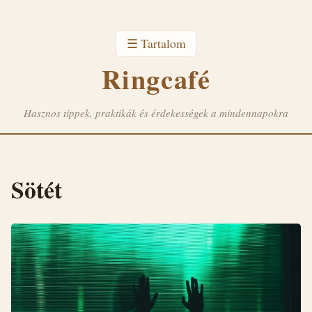
☰ Tartalom
Ringcafé
Hasznos tippek, praktikák és érdekességek a mindennapokra
Sötét