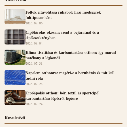
Foltok eltávolítása ruhából: házi módszerek
folttípusonként
2026. 08. 06.
Cipőtárolás okosan: rend a bejáratnál és a
cipősszekrényben
2026. 08. 04.
Klíma tisztítása és karbantartása otthon: így marad
hatékony a légkondi
2026. 07. 31.
Napelem otthonra: megéri-e a beruházás és mit kell
tudni róla
2026. 07. 28.
Cipőápolás otthon: bőr, textil és sportcipő
karbantartása lépésről lépésre
2026. 07. 24.
Rovatnéző