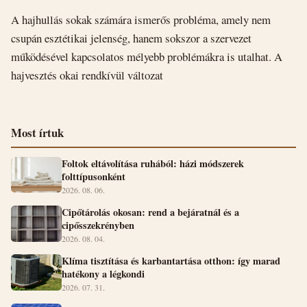
A hajhullás sokak számára ismerős probléma, amely nem
csupán esztétikai jelenség, hanem sokszor a szervezet
működésével kapcsolatos mélyebb problémákra is utalhat. A
hajvesztés okai rendkívül változat
Most írtuk
Foltok eltávolítása ruhából: házi módszerek
folttípusonként
2026. 08. 06.
Cipőtárolás okosan: rend a bejáratnál és a
cipősszekrényben
2026. 08. 04.
Klíma tisztítása és karbantartása otthon: így marad
hatékony a légkondi
2026. 07. 31.