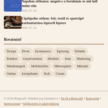
Napelem otthonra: megéri-e a beruházás és mit kell
tudni róla
2026. 07. 28.
Cipőápolás otthon: bőr, textil és sportcipő
karbantartása lépésről lépésre
2026. 07. 24.
Rovatnéző
Design
Divat
Ecommerce
Egészség
Előadás
Érdekes
Gasztronómia
Hirdetés
Irtás
Marketing
Mindennapok
Mobiltelefon
Műsorajánló
Műszaki
Online
Szolgáltatás
Tech
Utazás
© 2026 Ringcafé. Minden jog fenntartva.
•
Ez itt a Ringcafé
•
Kapcsolat
•
Impresszum
•
Sütikezelés és adatvédelem