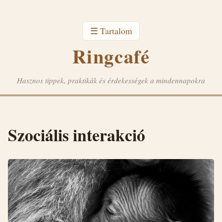
☰ Tartalom
Ringcafé
Hasznos tippek, praktikák és érdekességek a mindennapokra
Szociális interakció