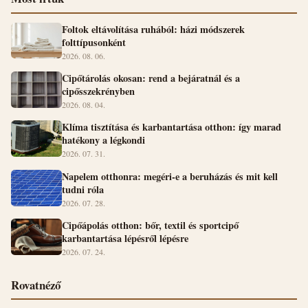
Foltok eltávolítása ruhából: házi módszerek
folttípusonként
2026. 08. 06.
Cipőtárolás okosan: rend a bejáratnál és a
cipősszekrényben
2026. 08. 04.
Klíma tisztítása és karbantartása otthon: így marad
hatékony a légkondi
2026. 07. 31.
Napelem otthonra: megéri-e a beruházás és mit kell
tudni róla
2026. 07. 28.
Cipőápolás otthon: bőr, textil és sportcipő
karbantartása lépésről lépésre
2026. 07. 24.
Rovatnéző