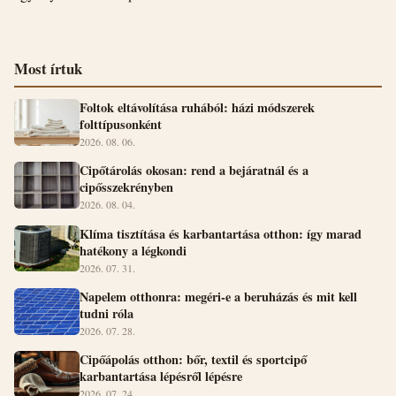
Most írtuk
Foltok eltávolítása ruhából: házi módszerek
folttípusonként
2026. 08. 06.
Cipőtárolás okosan: rend a bejáratnál és a
cipősszekrényben
2026. 08. 04.
Klíma tisztítása és karbantartása otthon: így marad
hatékony a légkondi
2026. 07. 31.
Napelem otthonra: megéri-e a beruházás és mit kell
tudni róla
2026. 07. 28.
Cipőápolás otthon: bőr, textil és sportcipő
karbantartása lépésről lépésre
2026. 07. 24.