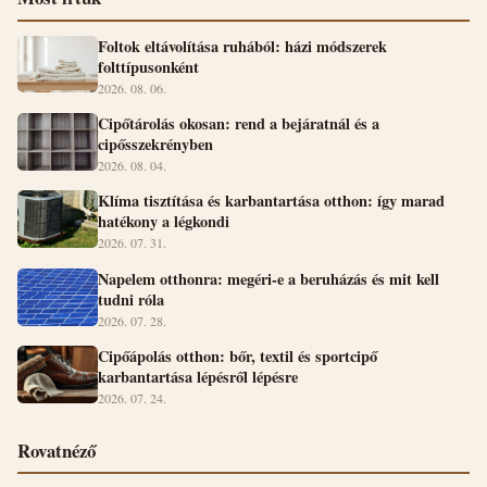
Foltok eltávolítása ruhából: házi módszerek
folttípusonként
2026. 08. 06.
Cipőtárolás okosan: rend a bejáratnál és a
cipősszekrényben
2026. 08. 04.
Klíma tisztítása és karbantartása otthon: így marad
hatékony a légkondi
2026. 07. 31.
Napelem otthonra: megéri-e a beruházás és mit kell
tudni róla
2026. 07. 28.
Cipőápolás otthon: bőr, textil és sportcipő
karbantartása lépésről lépésre
2026. 07. 24.
Rovatnéző