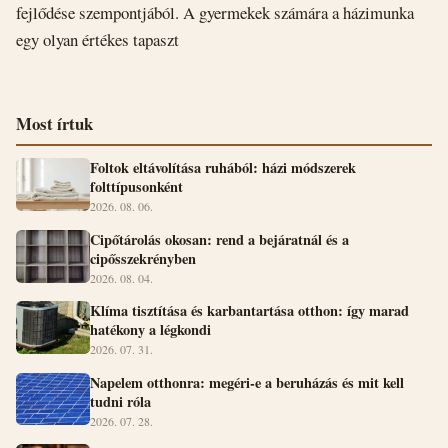
fejlődése szempontjából. A gyermekek számára a házimunka
egy olyan értékes tapaszt
Most írtuk
Foltok eltávolítása ruhából: házi módszerek
folttípusonként
2026. 08. 06.
Cipőtárolás okosan: rend a bejáratnál és a
cipősszekrényben
2026. 08. 04.
Klíma tisztítása és karbantartása otthon: így marad
hatékony a légkondi
2026. 07. 31.
Napelem otthonra: megéri-e a beruházás és mit kell
tudni róla
2026. 07. 28.