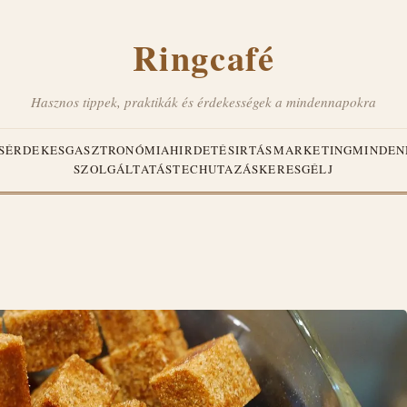
Ringcafé
Hasznos tippek, praktikák és érdekességek a mindennapokra
S
ÉRDEKES
GASZTRONÓMIA
HIRDETÉS
IRTÁS
MARKETING
MINDEN
SZOLGÁLTATÁS
TECH
UTAZÁS
KERESGÉLJ