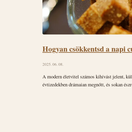
Hogyan csökkentsd a napi c
2025. 06. 08.
A modern életvitel számos kihívást jelent, kül
évtizedekben drámaian megnőtt, és sokan észre