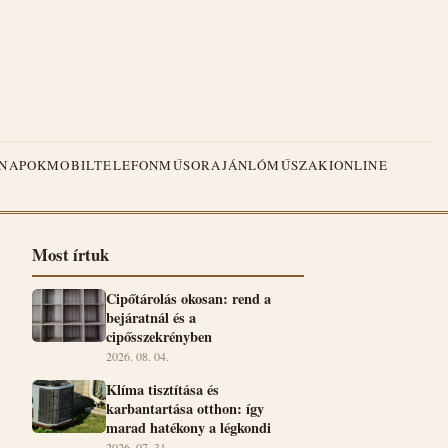
NAPOK
MOBILTELEFON
MŰSORAJÁNLÓ
MŰSZAKI
ONLINE
Most írtuk
Cipőtárolás okosan: rend a
bejáratnál és a
cipősszekrényben
2026. 08. 04.
Klíma tisztítása és
karbantartása otthon: így
marad hatékony a légkondi
2026. 07. 31.