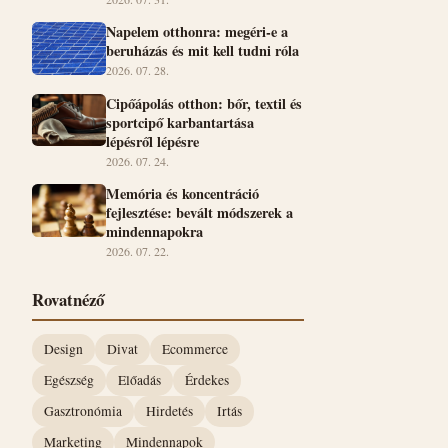
Napelem otthonra: megéri-e a
beruházás és mit kell tudni róla
2026. 07. 28.
Cipőápolás otthon: bőr, textil és
sportcipő karbantartása
lépésről lépésre
2026. 07. 24.
Memória és koncentráció
fejlesztése: bevált módszerek a
mindennapokra
2026. 07. 22.
Rovatnéző
Design
Divat
Ecommerce
Egészség
Előadás
Érdekes
Gasztronómia
Hirdetés
Irtás
Marketing
Mindennapok