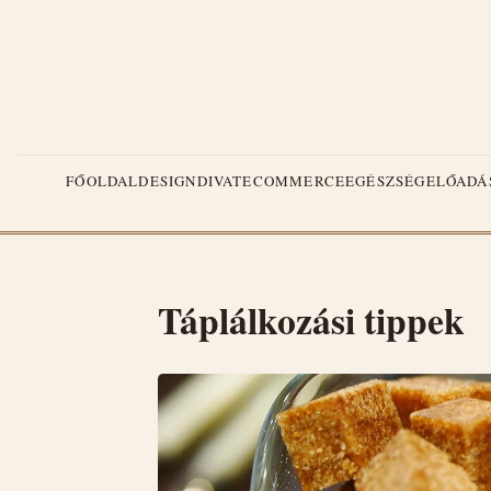
FŐOLDAL
DESIGN
DIVAT
ECOMMERCE
EGÉSZSÉG
ELŐADÁ
Táplálkozási tippek