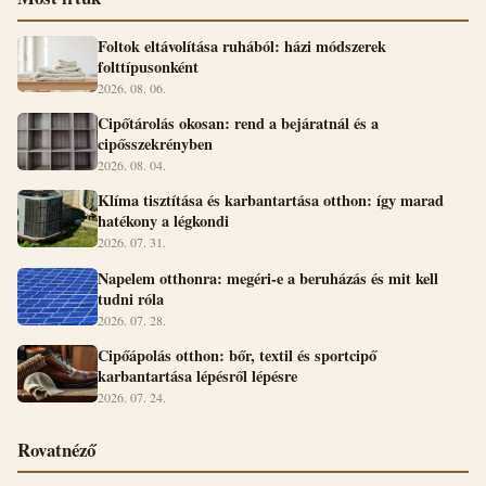
Foltok eltávolítása ruhából: házi módszerek
folttípusonként
2026. 08. 06.
Cipőtárolás okosan: rend a bejáratnál és a
cipősszekrényben
2026. 08. 04.
Klíma tisztítása és karbantartása otthon: így marad
hatékony a légkondi
2026. 07. 31.
Napelem otthonra: megéri-e a beruházás és mit kell
tudni róla
2026. 07. 28.
Cipőápolás otthon: bőr, textil és sportcipő
karbantartása lépésről lépésre
2026. 07. 24.
Rovatnéző