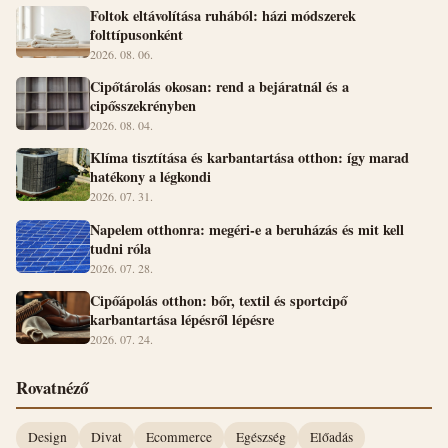
Foltok eltávolítása ruhából: házi módszerek
folttípusonként
2026. 08. 06.
Cipőtárolás okosan: rend a bejáratnál és a
cipősszekrényben
2026. 08. 04.
Klíma tisztítása és karbantartása otthon: így marad
hatékony a légkondi
2026. 07. 31.
Napelem otthonra: megéri-e a beruházás és mit kell
tudni róla
2026. 07. 28.
Cipőápolás otthon: bőr, textil és sportcipő
karbantartása lépésről lépésre
2026. 07. 24.
Rovatnéző
Design
Divat
Ecommerce
Egészség
Előadás