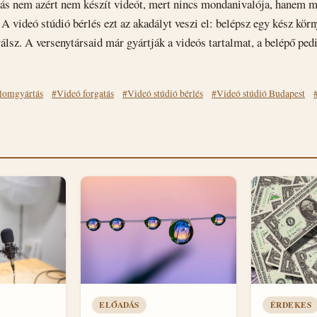
zás nem azért nem készít videót, mert nincs mondanivalója, hanem me
 A videó stúdió bérlés ezt az akadályt veszi el: belépsz egy kész körn
álsz. A versenytársaid már gyártják a videós tartalmat, a belépő ped
alomgyártás
#Videó forgatás
#Videó stúdió bérlés
#Videó stúdió Budapest
ELŐADÁS
ÉRDEKES