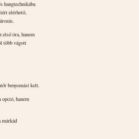
 és hangtechnikába
ért elérhető,
ározás.
z első óra, hanem
l több vágott
atőr benyomást kelt.
em opció, hanem
 a márkád