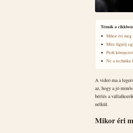
Témák a cikkben
Mikor éri meg s
Mire figyelj eg
Profi környezet
Ne a technika 
A videó ma a leger
az, hogy a jó minősé
bérlés a vállalkozó
nélkül.
Mikor éri me