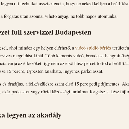
legyen ott technikai asszisztencia, hogy ne neked kelljen a beállítás
a forgatás után azonnal vihető anyag, ne több napos utómunka.
zet full szervizzel Budapesten
esel, ahol mindez egy helyen elérhető, a
videó stúdió bérlés
területén
ervizes megoldást kínál. Több kamerás videó, broadcast hangminőség
cia várja az érkezőket, így nem az első húsz percet töltöd a beállítás
ze 15 percre, Újpesten található, ingyenes parkolással.
 és óradíjas, a felkészülésre szánt első 15 perc pedig díjmentes. Ak
 akár podcastot vagy rövid közösségi tartalmat forgatsz, a kész fájl
ka legyen az akadály