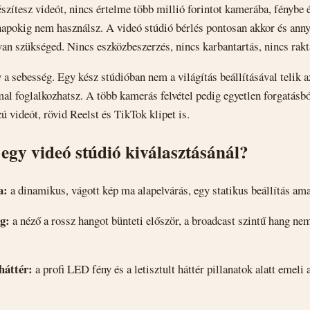
zítesz videót, nincs értelme több millió forintot kamerába, fénybe
napokig nem használsz. A videó stúdió bérlés pontosan akkor és annyi
an szükséged. Nincs eszközbeszerzés, nincs karbantartás, nincs rakt
a sebesség. Egy kész stúdióban nem a világítás beállításával telik a
al foglalkozhatsz. A több kamerás felvétel pedig egyetlen forgatásbó
ú videót, rövid Reelst és TikTok klipet is.
 egy videó stúdió kiválasztásánál?
a:
a dinamikus, vágott kép ma alapelvárás, egy statikus beállítás am
g:
a néző a rossz hangot bünteti először, a broadcast szintű hang n
háttér:
a profi LED fény és a letisztult háttér pillanatok alatt emeli