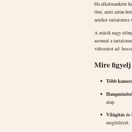
Ha alkalmanként kés
ölni, amit aztán hó
amikor tartalomra v
A másik nagy előny 
azonnal a tartalomm
változatot ad: hossz
Mire figyelj
Több kamer
Hangminősé
alap.
Világítás és 
megítélését.