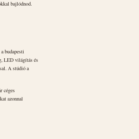
okkal bajlódnod.
 a budapesti
, LED világítás és
sal. A stúdió a
ár céges
okat azonnal