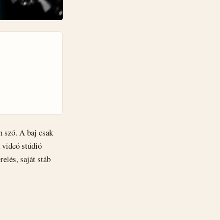
 szó. A baj csak
a videó stúdió
elés, saját stáb