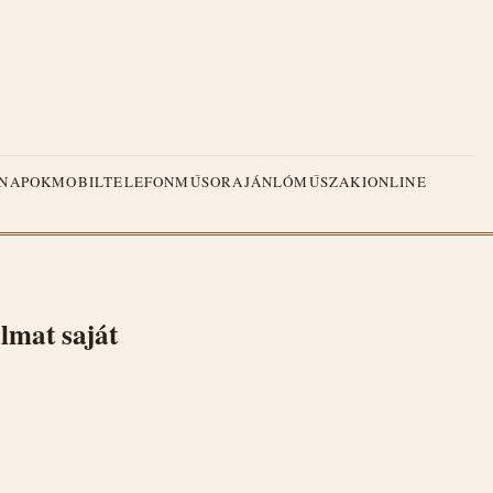
NAPOK
MOBILTELEFON
MŰSORAJÁNLÓ
MŰSZAKI
ONLINE
almat saját