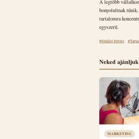
A legtöbb vállalko
bonyolultnak tűnik.
tartalomra koncentr
egyszerű.
#Stúdió bérlés
#Tart
Neked ajánljuk
MARKETING