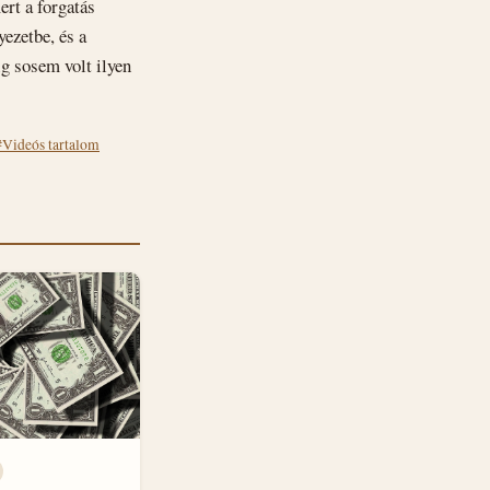
rt a forgatás
yezetbe, és a
ig sosem volt ilyen
#Videós tartalom