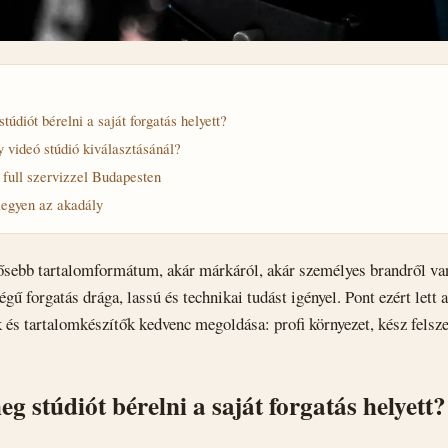
túdiót bérelni a saját forgatás helyett?
y videó stúdió kiválasztásánál?
 full szervizzel Budapesten
legyen az akadály
ősebb tartalomformátum, akár márkáról, akár személyes brandről van
gű forgatás drága, lassú és technikai tudást igényel. Pont ezért lett 
k és tartalomkészítők kedvenc megoldása: profi környezet, kész felszer
g stúdiót bérelni a saját forgatás helyett?