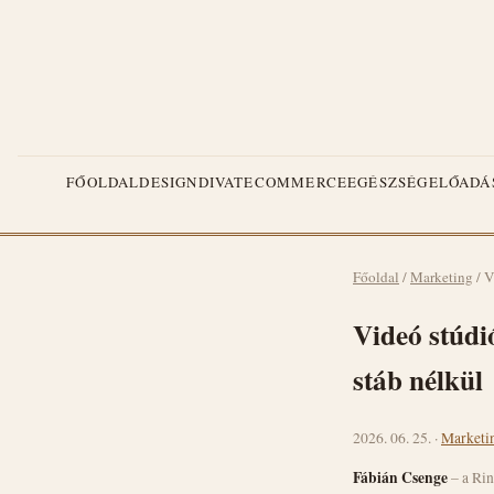
FŐOLDAL
DESIGN
DIVAT
ECOMMERCE
EGÉSZSÉG
ELŐADÁ
Főoldal
/
Marketing
/
V
Videó stúdió
stáb nélkül
2026. 06. 25. ·
Marketi
Fábián Csenge
– a Rin