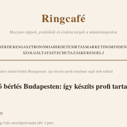
Ringcafé
Hasznos tippek, praktikák és érdekességek a mindennapokra
S
ÉRDEKES
GASZTRONÓMIA
HIRDETÉS
IRTÁS
MARKETING
MINDEN
SZOLGÁLTATÁS
TECH
UTAZÁS
KERESGÉLJ
ideó stúdió bérlés Budapesten: így készíts profi tartalmat saját stáb nélkül
 bérlés Budapesten: így készíts profi tart
ng
g Cafe szerzője
olvasási idő: 2 perc