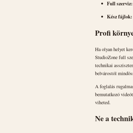
Full szerviz:
Kész fájlok:
Profi környe
Ha olyan helyet ker
StudioZone full sz
technikai assziszten
belvárostól mindöss
A foglalás rugalmas
bemutatkozó videót,
viheted.
Ne a techni