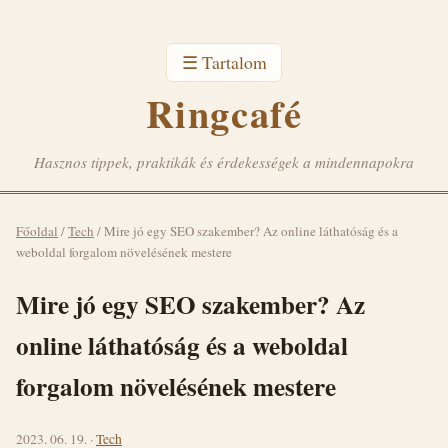
☰ Tartalom
Ringcafé
Hasznos tippek, praktikák és érdekességek a mindennapokra
Főoldal
/
Tech
/
Mire jó egy SEO szakember? Az online láthatóság és a
weboldal forgalom növelésének mestere
Mire jó egy SEO szakember? Az
online láthatóság és a weboldal
forgalom növelésének mestere
2023. 06. 19. ·
Tech