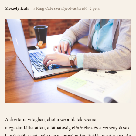
Mészöly Kata
– a Ring Cafe szerzője
olvasási idő: 2 perc
A digitális világban, ahol a weboldalak száma
megszámlálhatatlan, a láthatóság eléréséhez és a versenytársak
legyőzéséhez szükség van a keresőoptimalizálás mestereire. Az