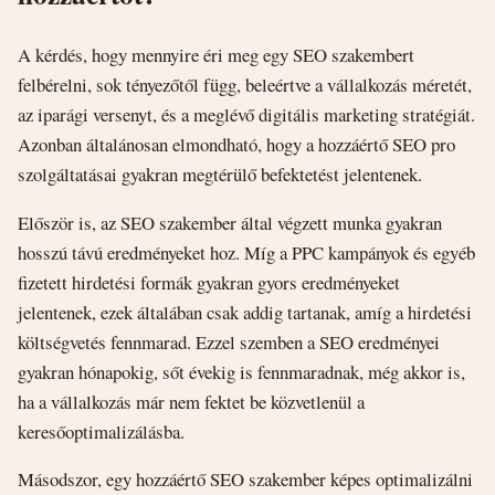
A kérdés, hogy mennyire éri meg egy SEO szakembert
felbérelni, sok tényezőtől függ, beleértve a vállalkozás méretét,
az iparági versenyt, és a meglévő digitális marketing stratégiát.
Azonban általánosan elmondható, hogy a hozzáértő SEO pro
szolgáltatásai gyakran megtérülő befektetést jelentenek.
Először is, az SEO szakember által végzett munka gyakran
hosszú távú eredményeket hoz. Míg a PPC kampányok és egyéb
fizetett hirdetési formák gyakran gyors eredményeket
jelentenek, ezek általában csak addig tartanak, amíg a hirdetési
költségvetés fennmarad. Ezzel szemben a SEO eredményei
gyakran hónapokig, sőt évekig is fennmaradnak, még akkor is,
ha a vállalkozás már nem fektet be közvetlenül a
keresőoptimalizálásba.
Másodszor, egy hozzáértő SEO szakember képes optimalizálni