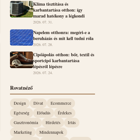
Klíma tisztítása és
karbantartása otthon: így
marad hatékony a légkondi
2026. 07. 31.
Napelem otthonra: megéri-e a
beruházás és mit kell tudni róla
2026. 07. 28.
Cipőápolás otthon: bőr, textil és
sportcipő karbantartása
lépésről lépésre
2026. 07. 24.
Rovatnéző
Design
Divat
Ecommerce
Egészség
Előadás
Érdekes
Gasztronómia
Hirdetés
Irtás
Marketing
Mindennapok