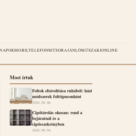
NAPOK
MOBILTELEFON
MŰSORAJÁNLÓ
MŰSZAKI
ONLINE
Most írtuk
Foltok eltávolítása ruhából: házi
módszerek folttípusonként
2026. 08. 06.
Cipőtárolás okosan: rend a
bejáratnál és a
cipősszekrényben
2026. 08. 04.