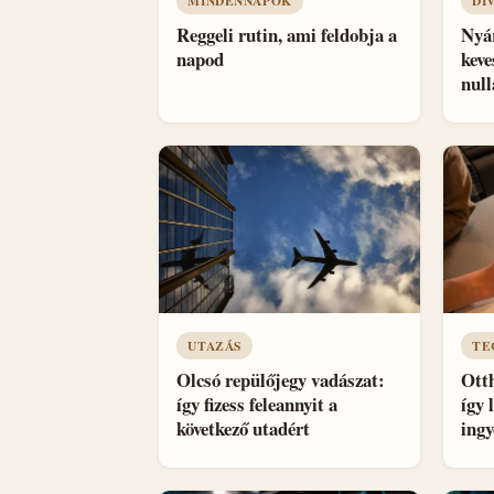
MINDENNAPOK
DI
Reggeli rutin, ami feldobja a
Nyá
napod
keve
null
UTAZÁS
TE
Olcsó repülőjegy vadászat:
Otth
így fizess feleannyit a
így 
következő utadért
ingy