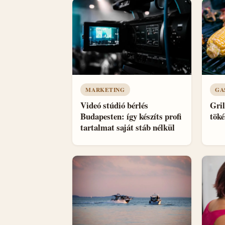
MARKETING
GA
Videó stúdió bérlés
Gril
Budapesten: így készíts profi
töké
tartalmat saját stáb nélkül