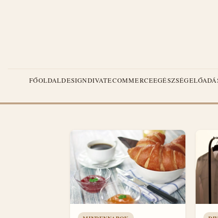
FŐOLDAL
DESIGN
DIVAT
ECOMMERCE
EGÉSZSÉG
ELŐADÁ