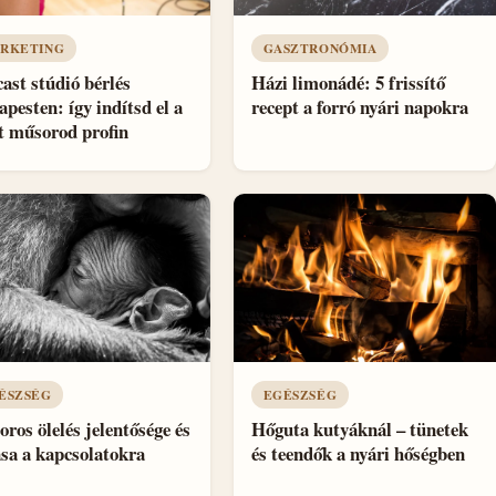
RKETING
GASZTRONÓMIA
ast stúdió bérlés
Házi limonádé: 5 frissítő
pesten: így indítsd el a
recept a forró nyári napokra
t műsorod profin
ÉSZSÉG
EGÉSZSÉG
oros ölelés jelentősége és
Hőguta kutyáknál – tünetek
sa a kapcsolatokra
és teendők a nyári hőségben