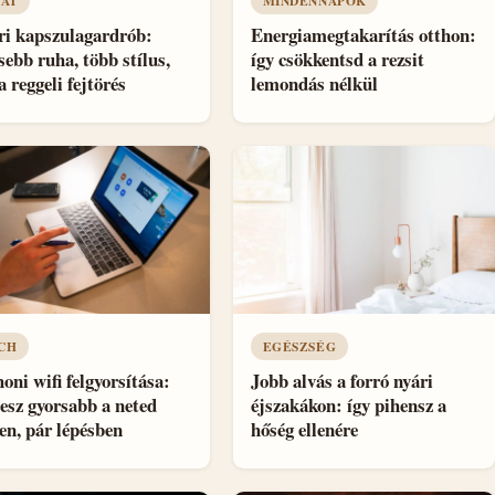
VAT
MINDENNAPOK
ri kapszulagardrób:
Energiamegtakarítás otthon:
sebb ruha, több stílus,
így csökkentsd a rezsit
a reggeli fejtörés
lemondás nélkül
CH
EGÉSZSÉG
oni wifi felgyorsítása:
Jobb alvás a forró nyári
lesz gyorsabb a neted
éjszakákon: így pihensz a
en, pár lépésben
hőség ellenére