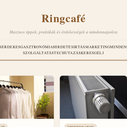
Ringcafé
Hasznos tippek, praktikák és érdekességek a mindennapokra
S
ÉRDEKES
GASZTRONÓMIA
HIRDETÉS
IRTÁS
MARKETING
MINDEN
SZOLGÁLTATÁS
TECH
UTAZÁS
KERESGÉLJ