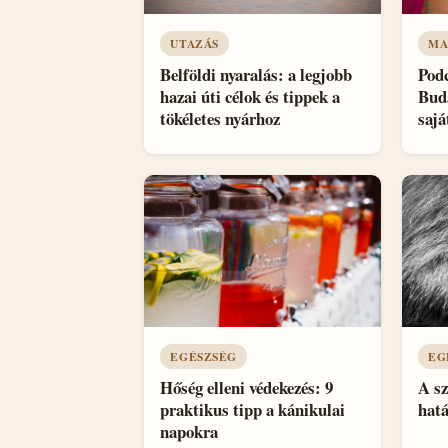
UTAZÁS
MA
Belföldi nyaralás: a legjobb
Podc
hazai úti célok és tippek a
Buda
tökéletes nyárhoz
sajá
EGÉSZSÉG
EG
Hőség elleni védekezés: 9
A sz
praktikus tipp a kánikulai
hatá
napokra